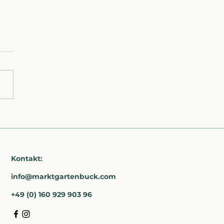
warmer Sommer-
nensalat mit
sper-Gurke &
uter-Dressing
Kontakt:
info@marktgartenbuck.com
+49 (0) 160 929 903 96