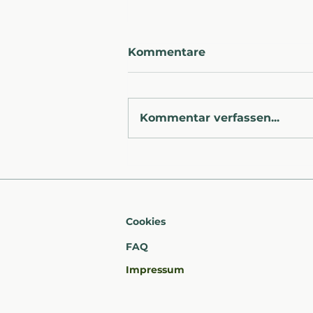
Kommentare
Kommentar verfassen...
Von Brunnenschächten,
glühender Hitze und der
besten Gemeinschaft der
Welt
Cookies
FAQ​
Impressum