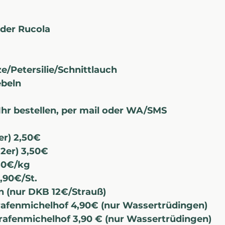
oder Rucola
/Petersilie/Schnittlauch
ebeln
Ihr bestellen, per mail oder WA/SMS
er) 2,50€
12er) 3,50€
50€/kg
,90€/St.
n (nur DKB 12€/Strauß)
rafenmichelhof 4,90€ (nur Wassertrüdingen)
rafenmichelhof 3,90 € (nur Wassertrüdingen)