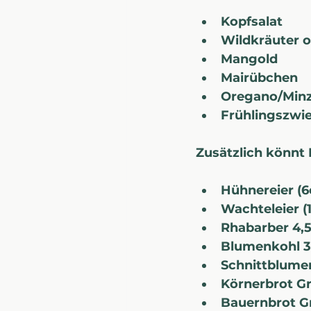
Kopfsalat
Wildkräuter 
Mangold
Mairübchen
Oregano/Minze
Frühlingszwi
Zusätzlich könnt 
Hühnereier (6
Wachteleier (
Rhabarber 4,
Blumenkohl 3
Schnittblume
Körnerbrot G
Bauernbrot G